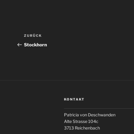
Beitragsnavigation
Vorheriger
ZURÜCK
Beitrag
Stockhorn
KONTAKT
Patricia von Deschwanden
Alte Strasse 104c
3713 Reichenbach