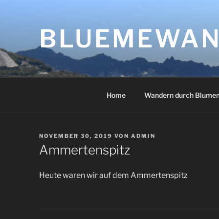
Zum
Inhalt
springen
BLUEMEWAN
Home
Wandern durch Blume
VERÖFFENTLICHT
NOVEMBER 30, 2019
VON
ADMIN
AM
Ammertenspitz
Heute waren wir auf dem Ammertenspitz